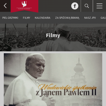
PIELGRZYMKI
FILMY
KALENDARIA
ZA SPIŻOWĄ BRAMĄ
NASZ JPII
GAL
Filmy