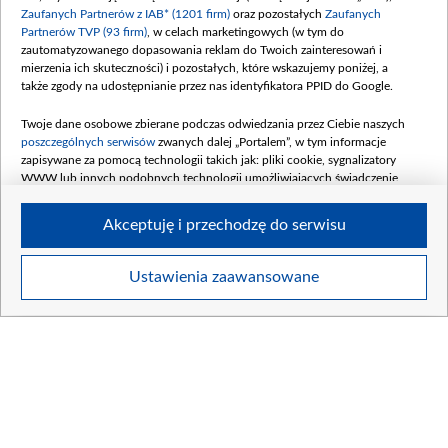
Zaufanych Partnerów z IAB* (1201 firm)
oraz pozostałych
Zaufanych
Partnerów TVP (93 firm)
, w celach marketingowych (w tym do
zautomatyzowanego dopasowania reklam do Twoich zainteresowań i
mierzenia ich skuteczności) i pozostałych, które wskazujemy poniżej, a
także zgody na udostępnianie przez nas identyfikatora PPID do Google.
Twoje dane osobowe zbierane podczas odwiedzania przez Ciebie naszych
poszczególnych serwisów
zwanych dalej „Portalem”, w tym informacje
zapisywane za pomocą technologii takich jak: pliki cookie, sygnalizatory
WWW lub innych podobnych technologii umożliwiających świadczenie
dopasowanych i bezpiecznych usług, personalizację treści oraz reklam,
udostępnianie funkcji mediów społecznościowych oraz analizowanie ruchu
Akceptuję i przechodzę do serwisu
w Internecie.
Twoje dane osobowe zbierane podczas odwiedzania przez Ciebie
Ustawienia zaawansowane
poszczególnych serwisów
na Portalu, takie jak adresy IP, identyfikatory
Twoich urządzeń końcowych i identyfikatory plików cookie, informacje o
Twoich wyszukiwaniach w serwisach Portalu czy historia odwiedzin będą
przetwarzane przez TVP,
Zaufanych Partnerów z IAB
oraz pozostałych
Zaufanych Partnerów TVP
dla realizacji następujących celów i funkcji:
przechowywania informacji na urządzeniu lub dostęp do nich, wyboru
podstawowych reklam, wyboru spersonalizowanych reklam, tworzenia
profilu spersonalizowanych reklam, tworzenia profilu spersonalizowanych
treści, wyboru spersonalizowanych treści, pomiaru wydajności reklam,